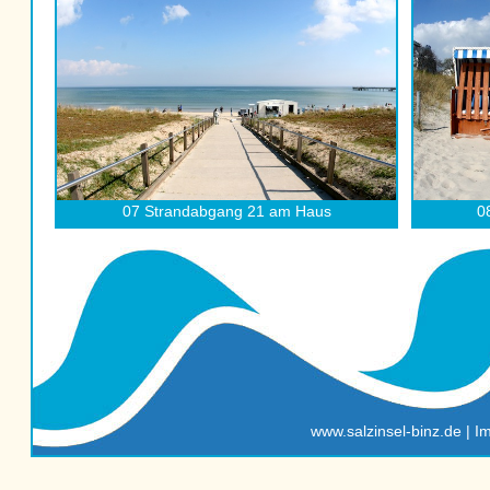
07 Strandabgang 21 am Haus
0
www.salzinsel-binz.de
|
I